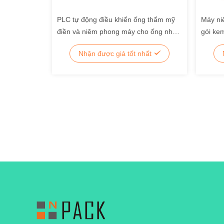
PLC tự động điều khiển ống thẩm mỹ
Máy ni
điền và niêm phong máy cho ống nhựa
gói ke
/ kim loại / nhôm
Nhận được giá tốt nhất