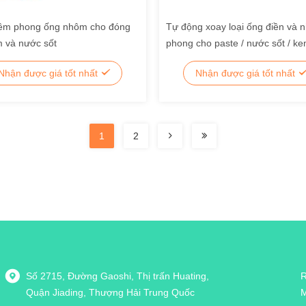
êm phong ống nhôm cho đóng
Tự động xoay loại ống điền và 
m và nước sốt
phong cho paste / nước sốt / ke
thuốc mỡ / kem đánh răng
Nhận được giá tốt nhất
Nhận được giá tốt nhất
1
2
Số 2715, Đường Gaoshi, Thị trấn Huating,
R
Quận Jiading, Thượng Hải Trung Quốc
M