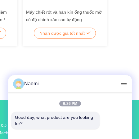
niêm
Máy chiết rót và hàn kín ống thuốc mỡ
m /
có độ chính xác cao tự động
Nhận được giá tốt nhất
Naomi
6:26 PM
Good day, what product are you looking 
for?
&D Và Sản Xuất Lớn Nhất Sauce Filling
achine Nhà Cung Cấp Ở Trung Quốc