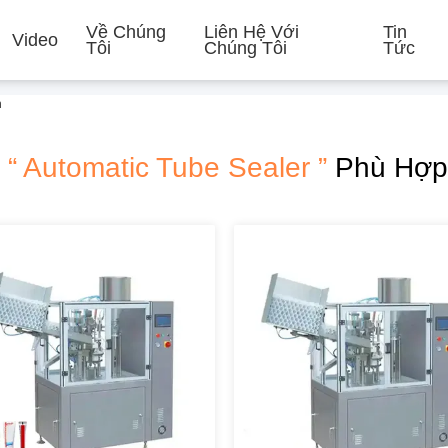
Về Chúng
Liên Hệ Với
Tin
Video
Tôi
Chúng Tôi
Tức
n
n
“ Automatic Tube Sealer ”
Phù Hợp