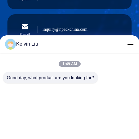
inquiry@npackchina.com
E-mail
Kelvin Liu
1:49 AM
0086-21-66035560
Điện thoại
Good day, what product are you looking for?
Shanghai Npack Automation Equipment Co.,
Ltd.