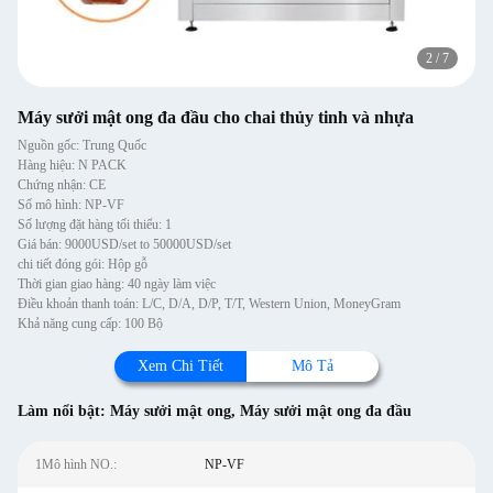
2
/
7
Máy sưởi mật ong đa đầu cho chai thủy tinh và nhựa
Nguồn gốc: Trung Quốc
Hàng hiệu: N PACK
Chứng nhận: CE
Số mô hình: NP-VF
Số lượng đặt hàng tối thiểu: 1
Giá bán: 9000USD/set to 50000USD/set
chi tiết đóng gói: Hộp gỗ
Thời gian giao hàng: 40 ngày làm việc
Điều khoản thanh toán: L/C, D/A, D/P, T/T, Western Union, MoneyGram
Khả năng cung cấp: 100 Bộ
Xem Chi Tiết
Mô Tả
Làm nổi bật:
Máy sưởi mật ong
,
Máy sưởi mật ong đa đầu
1Mô hình NO.:
NP-VF