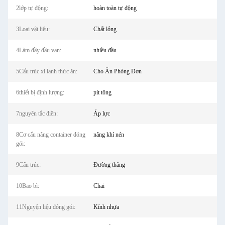
2lớp tự động:
hoàn toàn tự động
3Loại vật liệu:
Chất lỏng
4Làm đầy đầu van:
nhiều đầu
5Cấu trúc xi lanh thức ăn:
Cho Ăn Phòng Đơn
6thiết bị định lượng:
pít tông
7nguyên tắc điền:
Áp lực
8Cơ cấu nâng container đóng
nâng khí nén
gói:
9Cấu trúc:
Đường thẳng
10Bao bì:
Chai
11Nguyện liệu đóng gói:
Kính nhựa