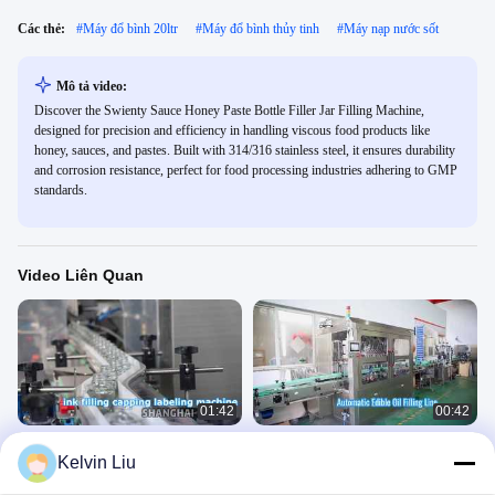
Các thẻ:
#
Máy đổ bình 20ltr
#
Máy đổ bình thủy tinh
#
Máy nạp nước sốt
Mô tả video:
Discover the Swienty Sauce Honey Paste Bottle Filler Jar Filling Machine,
designed for precision and efficiency in handling viscous food products like
honey, sauces, and pastes. Built with 314/316 stainless steel, it ensures durability
and corrosion resistance, perfect for food processing industries adhering to GMP
standards.
Video Liên Quan
01:42
00:42
Dây chuyền sản xuất mực máy rót
Máy chiết rót và ép dầu cọ ăn được
Kelvin Liu
mực tốc độ cao tự động cho lọ thủy
tự động cho chai
tinh
Máy Chiết Rót
Máy Chiết Rót