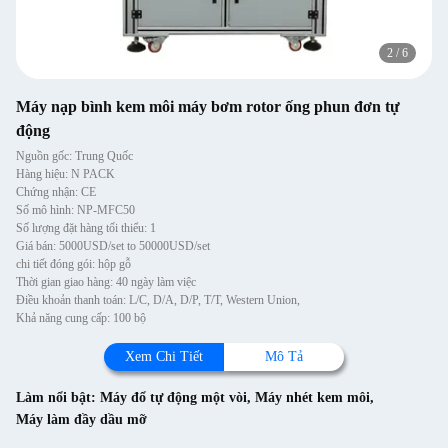
2
/
6
Máy nạp bình kem môi máy bơm rotor ống phun đơn tự
động
Nguồn gốc: Trung Quốc
Hàng hiệu: N PACK
Chứng nhận: CE
Số mô hình: NP-MFC50
Số lượng đặt hàng tối thiểu: 1
Giá bán: 5000USD/set to 50000USD/set
chi tiết đóng gói: hộp gỗ
Thời gian giao hàng: 40 ngày làm việc
Điều khoản thanh toán: L/C, D/A, D/P, T/T, Western Union,
Khả năng cung cấp: 100 bộ
Xem Chi Tiết
Mô Tả
Làm nổi bật:
Máy đổ tự động một vòi
,
Máy nhét kem môi
,
Máy làm đầy dầu mỡ