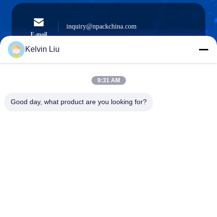
inquiry@npackchina.com
E-mail
Kelvin Liu
9:31 AM
0086-21-66035560
Điện thoại
Good day, what product are you looking for?
Shanghai Npack Automation Equipment Co.,
Ltd.